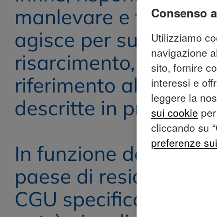
manlevare e tenere i
consenso a
agisce per suo conto d
Utilizziamo coo
navigazione al
risarcimento, respons
sito, fornire c
riferimento all'uso re
interessi e of
leggere la no
descritte in preceden
sui cookie
per 
cliccando su “
preferenze su
In funzione degli elem
paese di residenza, il
CGU specifico potrebb