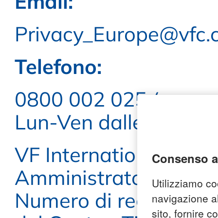
Email:
Privacy_Europe@vfc.
Telefono:
0800 002 025 (numero g
Lun-Ven dalle 09:00 a
VF International S.a.g
consenso a
Amministratore Vittor
Utilizziamo coo
Numero di registrazio
navigazione al
sito, fornire c