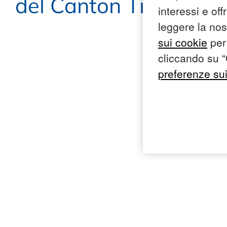
del Canton Ticino: C
interessi e of
leggere la no
sui cookie
per 
cliccando su “
preferenze su