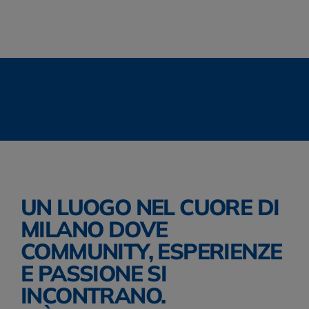
SMARTWOOL
.
THE NORTH FACE
.
TIMBE
ALTRA
.
KIPLING
.
JANSPORT
.
THE NORT
UN LUOGO NEL CUORE DI 
MILANO DOVE 
COMMUNITY, ESPERIENZE 
E PASSIONE SI 
INCONTRANO. 