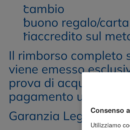
cambio
buono regalo/carta
riaccredito sul me
Il rimborso completo 
viene emesso esclusiv
prova di acquisto e so
pagamento utilizzato 
consenso a
Garanzia Legale
Utilizziamo coo