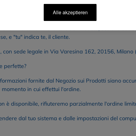
alle akzeptieren
e "ci" indicano il venditore dei Prodotti, ossia la soci
e "tu" indica te, il cliente.
.l., con sede legale in Via Varesina 162, 20156, Milano
e perfette?
formazioni fornite dal Negozio sui Prodotti siano accu
 momento in cui effettui l'ordine.
on è disponibile, rifiuteremo parzialmente l'ordine limit
pendere dal tuo sistema e dalle impostazioni del compu