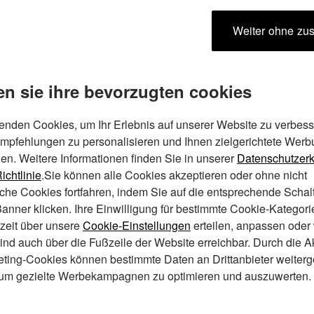
weiter ohne z
VENDITA PRIMA DI PARTECIPARE A UNA SESSIONE D
len sie ihre bevorzugten cookies
nte?
enden Cookies, um Ihr Erlebnis auf unserer Website zu verbess
mpfehlungen zu personalisieren und Ihnen zielgerichtete Wer
del Distance Shopping") regolano l'acquisto dei prodot
en. Weitere Informationen finden Sie in unserer
Datenschutzerk
efici, 11, 20123 Milano MI, Italia ("Negozio") e la spedi
ichtlinie
.Sie können alle Cookies akzeptieren oder ohne nicht
ce Shopping").
iche Cookies fortfahren, indem Sie auf die entsprechende Schalt
anner klicken. Ihre Einwilligung für bestimmte Cookie-Kategor
Shopping NON SI APPLICANO all'acquisto di prodotti dei 
rzeit über unsere
Cookie-Einstellungen
erteilen, anpassen oder
sind auch über die Fußzeile der Website erreichbar. Durch die A
eting-Cookies können bestimmte Daten an Drittanbieter weiter
ing dal Negozio, ti chiediamo di confermare l'accetta
um gezielte Werbekampagnen zu optimieren und auszuwerten.
tto a questi Termini. È quindi importante che tu li legg