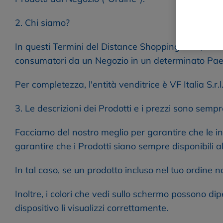
2. Chi siamo?
In questi Termini del Distance Shopping "VF", "noi" 
consumatori da un Negozio in un determinato Paese, 
Per completezza, l'entità venditrice è VF Italia S.r
3. Le descrizioni dei Prodotti e i prezzi sono sempr
Facciamo del nostro meglio per garantire che le in
garantire che i Prodotti siano sempre disponibili al
In tal caso, se un prodotto incluso nel tuo ordine n
Inoltre, i colori che vedi sullo schermo possono di
dispositivo li visualizzi correttamente.