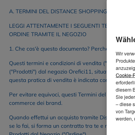
A. TERMINI DEL DISTANCE SHOPPING
LEGGI ATTENTAMENTE I SEGUENTI TERMINI DI 
ORDINE TRAMITE IL NEGOZIO
wäh
1. Che cos'è questo documento? Perché è importa
Wir verw
Produkte
Questi termini e condizioni di vendita ("Termini 
anzuzeig
("Prodotti") dal negozio Orefici11, situato in Via Or
Cookie-R
questa pratica di vendita è indicata come "Distan
erforderl
diesem B
Per evitare equivoci, questi Termini del Distance 
Sie jede
commerce dei brand.
– diese 
von Targ
Quando effettui un acquisto tramite Distance Shopp
werden, 
se lo fai, si forma un contratto tra te e noi, sogge
Prodotti dal Negozio ("Ordine").