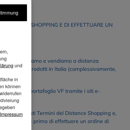
ustimmung
I DISTANCE SHOPPING E DI EFFETTUARE UN 
ern,
bung
ti che promuoviamo e vendiamo a distanza 
lärung
und
zione di tali Prodotti in Italia (complessivamente, 
fläche in
ien können
brand del portafoglio VF tramite i siti e-
 widerrufen
ktivierung
gegeben
zione di questi Termini del Distance Shopping e, 
Impressum
a attentamente prima di effettuare un ordine di 